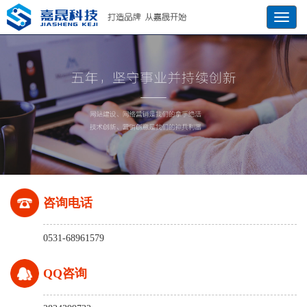
Toggl
naviga
咨询电话
0531-68961579
QQ咨询