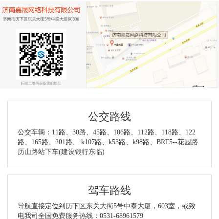
公交路线
公交车辆：11路、30路、45路、106路、112路、118路、122
路、165路、201路、 k107路、k53路、k98路、BRT5--花园路
历山路站下车(建设银行东临)
驾车路线
导航直接定位到历下区东关大街5号中泰大厦，603室，或致
电我司全国免费服务热线：0531-68961579