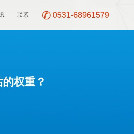
0531-68961579
讯
联系
站的权重？